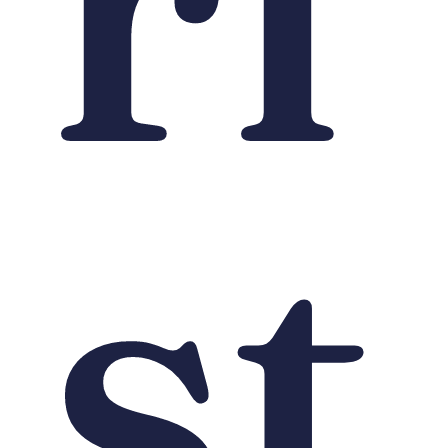
ri
st